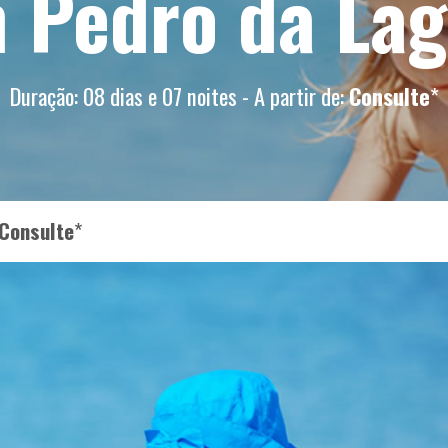
 Pedro da La
Duração: 08 dias e 07 noites - A partir de:
Consulte
*
Consulte
*