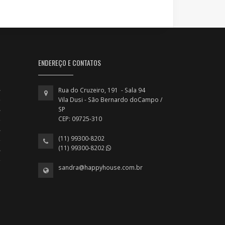
ENDEREÇO E CONTATOS
Rua do Cruzeiro, 191 - Sala 94
Vila Dusi - São Bernardo doCampo /
SP
CEP: 09725-310
(11) 99300-8202
(11) 99300-8202
sandra@happyhouse.com.br