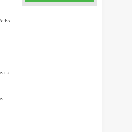
Pedro
os na
os.